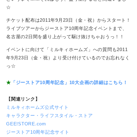
最
☆
大
化
チケット配布は2011年9月23日（金・祝）からスタート！
が
ライブツアーからジーストア10周年記念イベントまで、
、
名古屋の2日間を盛り上がって駆け抜けちゃおうっ！！
私
た
イベントに向けて「ミルキィホームズ」への質問も2011
ち
年9月23日（金・祝）より受け付けているのでお忘れなく
の
っ☆
事
業
★
「ジーストア10周年記念」10大企画の詳細はこちら！
テ
ー
【関連リンク】
マ
ミルキィホームズ公式サイト
で
キャラクター・ライフスタイル・ストア
す
GEE!STORE.com
。
ジーストア10周年記念サイト