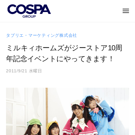
C
ー
コ
O
ン
メ
S
ニ
テ
ュ
P
C
ー
世
ン
A
O
界
タブリエ・マーケティング株式会社
G
ツ
に
S
R
へ
ミルキィホームズがジーストア10周
誇
P
O
ス
れ
年記念イベントにやってきます！
A
U
キ
る
P
G
ッ
キ
2011/9/21 水曜日
b
｜
R
プ
ャ
y
コ
O
ラ
a
ス
U
ク
d
パ
P
タ
m
グ
i
ー
｜
ル
n
・
ー
コ
エ
プ
ス
ン
パ