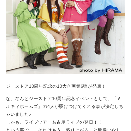
タ
グ
テ
ル
イ
ー
ン
プ
メ
ン
ト
。
そ
の
コ
ン
ジーストア10周年記念の10大企画第6弾が発表！
テ
ン
な、なんとジーストア10周年記念イベントとして、「ミ
ツ
ルキィホームズ」の4人が駆けつけてくれる事が決定しち
価
ゃいました♪
値
しかも、ライブツアー名古屋ライブの翌日！！
の
という事で……それはもう、盛り上がること間違いなし