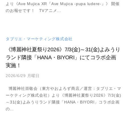
より《Ave Mujica XR『Ave Mujica -pupa ludere-』》 開催
d
のお報せです！ TVアニメ...
m
i
n
タブリエ・マーケティング株式会社
《博麗神社夏祭り2026》7/3(金)～31(金)よみうり
ランド隣接「HANA・BIYORI」にてコラボ企画
実施！
2026/6/29 月曜日
b
y
博麗神社崇敬会（東方やおよろず商店／運営：タブリエ・マ
a
ーケティング株式会社）より《博麗神社夏祭り2026》7/3(金)
d
～31(金)よみうりランド隣接「HANA・BIYORI」コラボ企画
m
の...
i
n