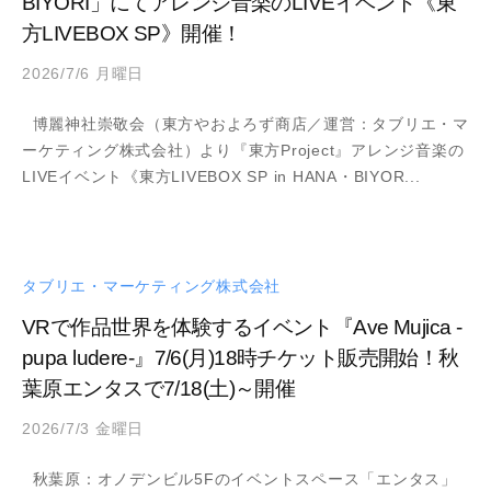
BIYORI」にてアレンジ音楽のLIVEイベント《東
方LIVEBOX SP》開催！
2026/7/6 月曜日
b
y
博麗神社崇敬会（東方やおよろず商店／運営：タブリエ・マ
a
ーケティング株式会社）より『東方Project』アレンジ音楽の
d
LIVEイベント《東方LIVEBOX SP in HANA・BIYOR...
m
i
n
タブリエ・マーケティング株式会社
VRで作品世界を体験するイベント『Ave Mujica -
pupa ludere-』7/6(月)18時チケット販売開始！秋
葉原エンタスで7/18(土)～開催
2026/7/3 金曜日
b
y
秋葉原：オノデンビル5Fのイベントスペース「エンタス」
a