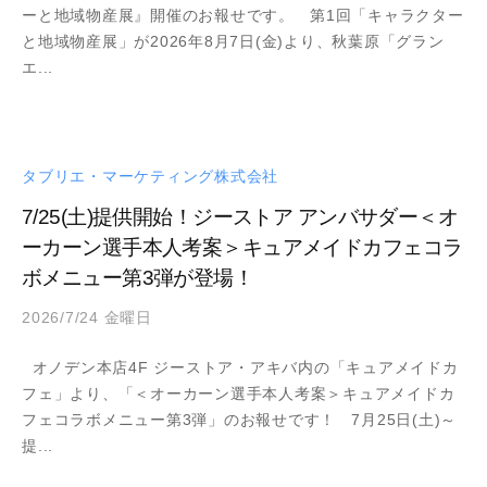
ーと地域物産展』開催のお報せです。 第1回「キャラクター
d
と地域物産展」が2026年8月7日(金)より、秋葉原「グラン
m
エ...
i
n
タブリエ・マーケティング株式会社
7/25(土)提供開始！ジーストア アンバサダー＜オ
ーカーン選手本人考案＞キュアメイドカフェコラ
ボメニュー第3弾が登場！
2026/7/24 金曜日
b
y
オノデン本店4F ジーストア・アキバ内の「キュアメイドカ
a
フェ」より、「＜オーカーン選手本人考案＞キュアメイドカ
d
フェコラボメニュー第3弾」のお報せです！ 7月25日(土)～
m
提...
i
n