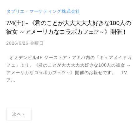
タブリエ・マーケティング株式会社
7/4(土)～《君のことが大大大大大好きな100人の
彼女 ～アメーリカなコラボカフェ!?～》開催！
2026/6/26 金曜日
b
y
オノデンビル4F ジーストア・アキバ内の「キュアメイドカ
a
フェ」より、《君のことが大大大大大好きな100人の彼女 ～
d
アメーリカなコラボカフェ!?～》開催のお報せです。 TV
m
ア...
i
n
投
次へ »
稿
の
ペ
ー