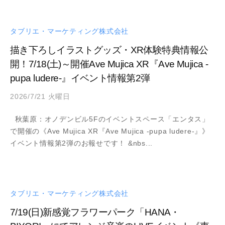
タブリエ・マーケティング株式会社
描き下ろしイラストグッズ・XR体験特典情報公
開！7/18(土)～開催Ave Mujica XR『Ave Mujica -
pupa ludere-』イベント情報第2弾
2026/7/21 火曜日
b
y
秋葉原：オノデンビル5Fのイベントスペース「エンタス」
a
で開催の《Ave Mujica XR『Ave Mujica -pupa ludere-』》
d
イベント情報第2弾のお報せです！ &nbs...
m
i
n
タブリエ・マーケティング株式会社
7/19(日)新感覚フラワーパーク「HANA・