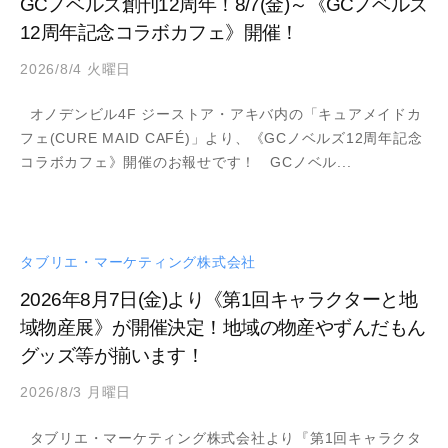
GCノベルズ創刊12周年！8/7(金)～《GCノベルズ
最
12周年記念コラボカフェ》開催！
大
化
2026/8/4 火曜日
b
が
y
、
オノデンビル4F ジーストア・アキバ内の「キュアメイドカ
a
私
フェ(CURE MAID CAFÉ)」より、《GCノベルズ12周年記念
d
た
コラボカフェ》開催のお報せです！ GCノベル...
m
ち
i
の
n
事
業
タブリエ・マーケティング株式会社
テ
2026年8月7日(金)より《第1回キャラクターと地
ー
域物産展》が開催決定！地域の物産やずんだもん
マ
グッズ等が揃います！
で
す
2026/8/3 月曜日
b
。
y
タブリエ・マーケティング株式会社より『第1回キャラクタ
a