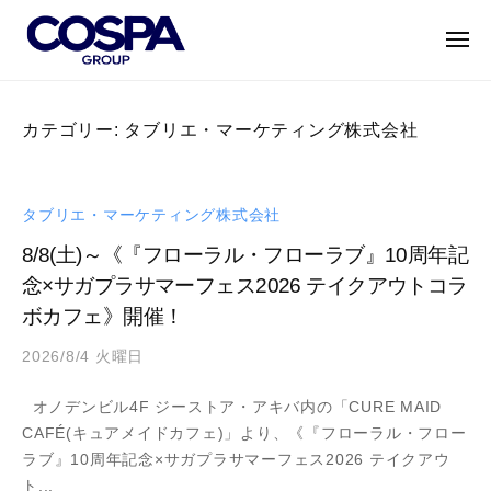
C
ー
コ
O
ン
メ
S
ニ
テ
ュ
P
C
ー
世
ン
A
O
界
カテゴリー:
タブリエ・マーケティング株式会社
G
ツ
に
S
R
へ
誇
P
O
ス
れ
A
U
タブリエ・マーケティング株式会社
キ
る
P
G
ッ
8/8(土)～《『フローラル・フローラブ』10周年記
キ
｜
R
プ
ャ
念×サガプラサマーフェス2026 テイクアウトコラ
コ
O
ラ
ボカフェ》開催！
ス
U
ク
パ
2026/8/4 火曜日
b
P
タ
グ
y
ー
｜
ル
オノデンビル4F ジーストア・アキバ内の「CURE MAID
a
・
ー
コ
CAFÉ(キュアメイドカフェ)」より、《『フローラル・フロー
d
エ
プ
ス
ラブ』10周年記念×サガプラサマーフェス2026 テイクアウ
m
ン
パ
ト...
i