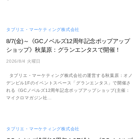
タ
n
グ
テ
ル
イ
ー
ン
タブリエ・マーケティング株式会社
プ
メ
8/7(金)～《GCノベルズ12周年記念ポップアップ
ン
ショップ》秋葉原：グランエンタスで開催！
ト
。
2026/8/4 火曜日
b
そ
y
の
タブリエ・マーケティング株式会社の運営する秋葉原：オノ
a
コ
デンビル1Fのイベントスペース「グランエンタス」で開催さ
d
ン
れる《GCノベルズ12周年記念ポップアップショップ(主催：
m
テ
マイクロマガジン社...
i
ン
n
ツ
価
値
タブリエ・マーケティング株式会社
の