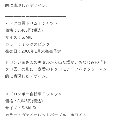
最
的に表現したデザイン。
大
化
———————————————
が
＜ドクロ雲トリムＴシャツ＞
、
価格：3,465円(税込)
私
サイズ：S/M/L
た
カラー：ミックスピンク
ち
発売日：2008年1月末発売予定
の
事
ドロンジョさまのキセルから出た煙が、おなじみの「ド
業
クロ雲」の形に。定番のドクロモチーフをヤッターマン
テ
的に表現したデザイン。
ー
———————————————
マ
で
＜ドロンボー自転車Ｔシャツ＞
す
価格：3,045円(税込)
。
サイズ：S/M/L/XL
カラー：ヴァイオレットパープル、ホワイト