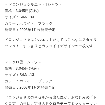
タ
＜ドロンジョシルエットTシャツ＞
グ
テ
価格：3,045円(税込)
ル
イ
サイズ：S/M/L/XL
ー
ン
カラー：ホワイト、ブラック
プ
メ
発売日：2008年1月末発売予定
ン
ト
ドロンジョさまはシルエットだけでもこんなにスタイリ
。
ッシュ！ すっきりとカッコイイデザインの一枚です。
そ
の
———————————————
コ
＜ドクロ雲Ｔシャツ＞
ン
価格：3,045円(税込)
テ
サイズ：S/M/L/XL
ン
カラー：ホワイト、ブラック
ツ
発売日：2008年1月末発売予定
価
値
ドロンジョさまのキセルから出た煙が、おなじみの「ド
の
クロ雲」の形に。定番のドクロモチーフをヤッターマン