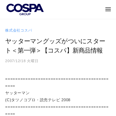
C
ー
コ
O
ン
メ
S
ニ
テ
ュ
P
C
ー
世
ン
A
O
界
株式会社コスパ
G
ツ
に
S
R
へ
ヤッターマングッズがついにスター
誇
P
O
ス
れ
ト＜第一弾＞【コスパ】新商品情報
A
U
キ
る
P
G
ッ
キ
2007/12/18 火曜日
b
｜
R
プ
ャ
y
コ
O
ラ
a
ス
U
=========================================
ク
d
パ
P
====
タ
m
グ
i
ー
ヤッターマン
｜
ル
n
・
ー
(C)タツノコプロ・読売テレビ 2008
コ
エ
プ
=========================================
ス
ン
====
パ