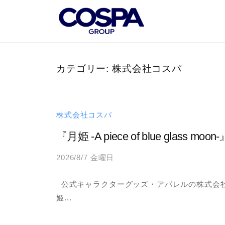
コ
O
ン
S
テ
P
C
世
ン
A
界
O
ツ
カテゴリー:
株式会社コスパ
G
に
S
へ
R
誇
P
O
ス
れ
A
U
キ
株式会社コスパ
る
P
G
ッ
キ
『月姫 -A piece of blue 
｜
プ
R
ャ
コ
2026/8/7 金曜日
b
O
ラ
ス
y
U
ク
パ
公式キャラクターグッズ・アパレルの株式会社コスパ「
a
タ
P
グ
姫...
d
ー
｜
ル
m
・
ー