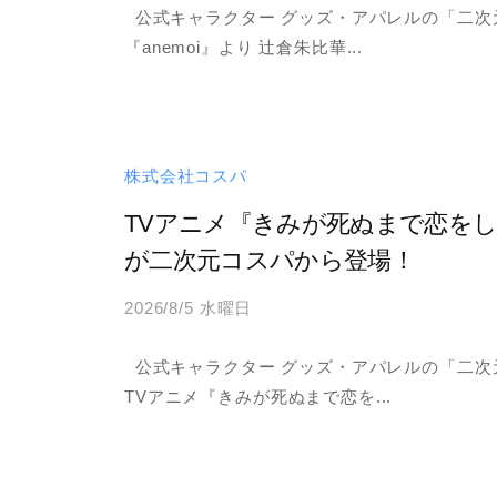
公式キャラクター グッズ・アパレルの「二次元
a
『anemoi』より 辻倉朱比華...
d
m
i
n
株式会社コスパ
TVアニメ『きみが死ぬまで恋を
が二次元コスパから登場！
2026/8/5 水曜日
b
y
公式キャラクター グッズ・アパレルの「二次
a
TVアニメ『きみが死ぬまで恋を...
d
m
i
n