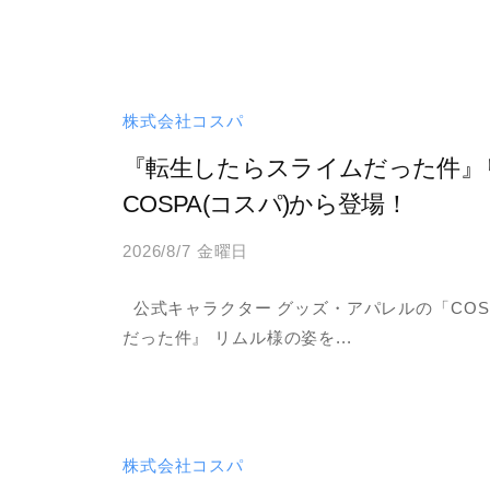
テ
m
ー
i
n
マ
で
株式会社コスパ
す
『転生したらスライムだった件』
。
COSPA(コスパ)から登場！
2026/8/7 金曜日
b
y
公式キャラクター グッズ・アパレルの「COS
a
だった件』 リムル様の姿を...
d
m
i
n
株式会社コスパ