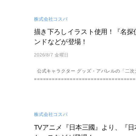
コ
i
エ
プ
n
ス
ン
株式会社コスパ
パ
タ
グ
描き下ろしイラスト使用！『名探
テ
ル
イ
ンドなどが登場！
ン
ー
2026/8/7 金曜日
b
メ
プ
y
ン
公式キャラクター グッズ・アパレルの「二次
a
ト
===================================
d
。
m
そ
i
の
n
コ
株式会社コスパ
ン
TVアニメ『日本三國』より、『
テ