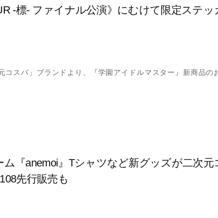
TOUR -標- ファイナル公演》にむけて限定ス
元コスパ」ブランドより、『学園アイドルマスター』新商品の
ーム『anemoi』Tシャツなど新グッズが二次
ト108先行販売も