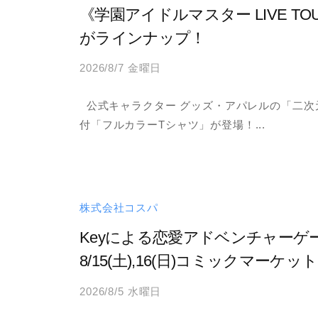
《学園アイドルマスター LIVE 
がラインナップ！
2026/8/7 金曜日
b
y
公式キャラクター グッズ・アパレルの「二次
a
付「フルカラーTシャツ」が登場！...
d
m
i
n
株式会社コスパ
Keyによる恋愛アドベンチャーゲ
8/15(土),16(日)コミックマーケッ
2026/8/5 水曜日
b
y