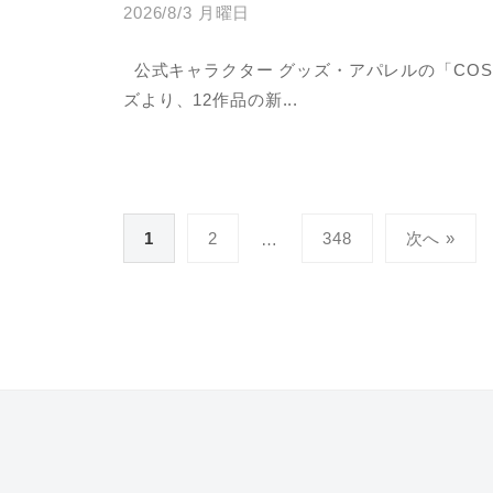
2026/8/3 月曜日
b
y
公式キャラクター グッズ・アパレルの「COS
a
ズより、12作品の新...
d
m
i
n
投
1
2
348
次へ »
…
稿
の
ペ
ー
ジ
送
り