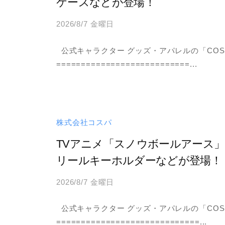
ケースなどが登場！
ン
ツ
2026/8/7 金曜日
b
価
y
値
公式キャラクター グッズ・アパレルの「COS
a
の
===========================...
d
最
m
大
i
化
n
が
株式会社コスパ
、
TVアニメ「スノウボールアース」
私
リールキーホルダーなどが登場！
た
ち
2026/8/7 金曜日
b
の
y
事
公式キャラクター グッズ・アパレルの「COS
a
業
=============================...
d