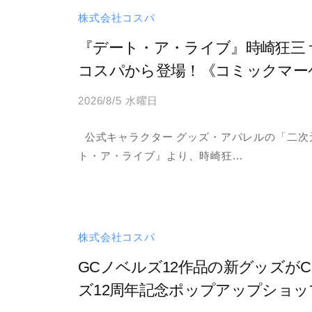
株式会社コスパ
『デート・ア・ライブ』時崎狂三
コスパから登場！《コミックマーケ
2026/8/5 水曜日
b
y
公式キャラクター グッズ・アパレルの「二次
a
ト・ア・ライブ』より、時崎狂...
d
m
i
n
株式会社コスパ
GCノベルズ12作品の新グッズがC
ズ12周年記念ポップアップショ