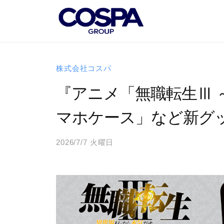
コ
O
ン
S
テ
P
C
世
ン
A
界
O
ツ
G
株式会社コスパ
に
S
へ
R
誇
『アニメ「無職転生Ⅲ
P
O
ス
れ
A
U
キ
マホケース」など新グ
る
P
G
ッ
キ
｜
プ
R
2026/7/7 火曜日
b
ャ
コ
y
O
ラ
ス
a
U
ク
パ
d
タ
P
グ
m
ー
｜
ル
i
・
ー
n