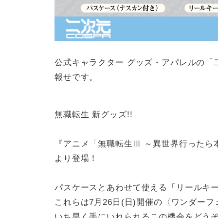
ン
ツ
価
値
の
公式キャラクター グッズ・アパレルの「
最
報せです。
大
化
無職転生 新グッズ!!
が
、
私
『アニメ「無職転生Ⅲ ～異世界行ったら
た
より登場！
ち
の
パスケースとあわせて使える「リールキ
事
これらは7月26日(日)開催の〈ワンダーフ
業
いち早く手にいれられるこの機会をどう