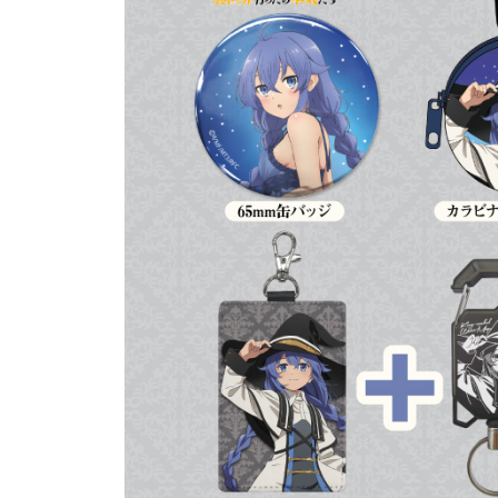
コ
エ
プ
ス
ン
パ
タ
グ
テ
ル
イ
ン
ー
メ
プ
ン
ト
。
そ
の
コ
ン
テ