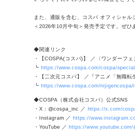
テ
ー
また、通販を含む、コスパ オフィシャル
マ
＜2026年10月中旬＞発売予定です。ぜ
で
す
◆関連リンク
。
・【COSPA(コスパ)】 ／〈ワンダーフ
┗
https://www.cospa.com/cospa/special
・【二次元コスパ】 ／『アニメ「無職転
┗
https://www.cospa.com/nijigencospa/it
◆COSPA（株式会社コスパ）公式SNS
・X：@cospa_inc ／
https://x.com/cosp
・Instagram ／
https://www.instagram.c
・YouTube ／
https://www.youtube.com