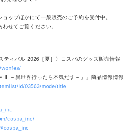
ショップほかにて一般販売のご予約を受付中。
ひあわせてご覧ください。
ェスティバル 2026［夏］〉コスパのグッズ販売情報
/wonfes/
生Ⅲ ～異世界行ったら本気だす～」』商品情報情報
emlist/id/03563/mode/title
a_inc
om/cospa_inc/
/@cospa_inc