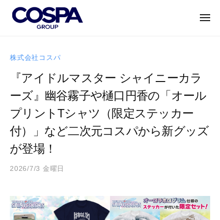
C
ー
コ
O
ン
メ
S
ニ
テ
ュ
P
C
ー
世
ン
A
O
界
株式会社コスパ
G
ツ
に
S
R
へ
『アイドルマスター シャイニーカラ
誇
P
O
ス
れ
ーズ』幽谷霧子や樋口円香の「オール
A
U
キ
る
P
G
プリントTシャツ（限定ステッカー
ッ
キ
｜
R
プ
ャ
付）」など二次元コスパから新グッズ
コ
O
ラ
ス
が登場！
U
ク
パ
P
タ
グ
2026/7/3 金曜日
b
ー
｜
ル
y
・
ー
コ
a
エ
プ
ス
d
ン
m
パ