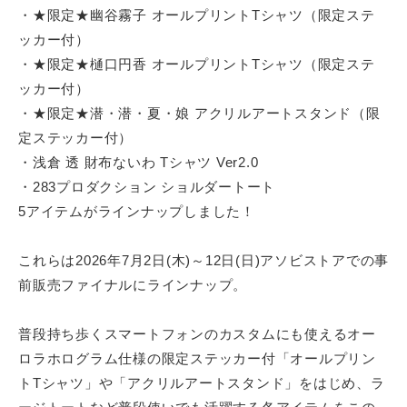
最
・★限定★幽谷霧子 オールプリントTシャツ（限定ステ
大
ッカー付）
化
・★限定★樋口円香 オールプリントTシャツ（限定ステ
が
ッカー付）
、
・★限定★潜・潜・夏・娘 アクリルアートスタンド（限
私
定ステッカー付）
た
・浅倉 透 財布ないわ Tシャツ Ver2.0
ち
・283プロダクション ショルダートート
の
5アイテムがラインナップしました！
事
業
テ
これらは2026年7月2日(木)～12日(日)アソビストアでの事
ー
前販売ファイナルにラインナップ。
マ
で
普段持ち歩くスマートフォンのカスタムにも使えるオー
す
ロラホログラム仕様の限定ステッカー付「オールプリン
。
トTシャツ」や「アクリルアートスタンド」をはじめ、ラ