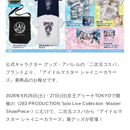
タ
i
グ
テ
n
ル
イ
ー
ン
プ
メ
ン
ト
。
そ
公式キャラクター グッズ・アパレルの「二次元コスパ」
の
ブランドより、『アイドルマスター シャイニーカラー
コ
ズ』新商品のお報せです。
ン
テ
2026年9月26日(土)・27日(日)京王アリーナTOKYOで開
ン
催の《283 PRODUCTION Solo Live Collection -Master
ツ
ShowPiece-》にむけて、二次元コスパから『アイドルマ
価
値
スター シャイニーカラーズ』新グッズが登場！
の