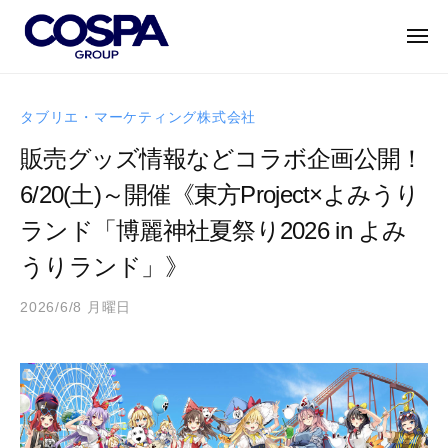
C
ー
コ
O
ン
メ
S
ニ
テ
ュ
P
C
ー
世
ン
A
O
界
タブリエ・マーケティング株式会社
G
ツ
に
S
R
へ
販売グッズ情報などコラボ企画公開！
誇
P
O
ス
れ
6/20(土)～開催《東方Project×よみうり
A
U
キ
る
P
G
ランド「博麗神社夏祭り2026 in よみ
ッ
キ
｜
R
プ
ャ
うりランド」》
コ
O
ラ
ス
U
ク
2026/6/8 月曜日
b
パ
P
タ
y
グ
a
ー
｜
ル
d
・
ー
コ
m
エ
プ
ス
i
ン
パ