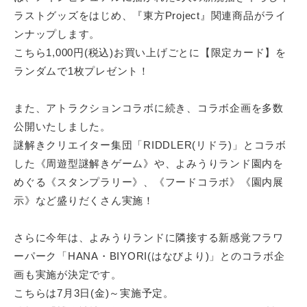
最
ラストグッズをはじめ、『東方Project』関連商品がライ
大
ンナップします。
化
こちら1,000円(税込)お買い上げごとに【限定カード】を
が
ランダムで1枚プレゼント！
、
私
また、アトラクションコラボに続き、コラボ企画を多数
た
公開いたしました。
ち
の
謎解きクリエイター集団「RIDDLER(リドラ)」とコラボ
事
した《周遊型謎解きゲーム》や、よみうりランド園内を
業
めぐる《スタンプラリー》、《フードコラボ》《園内展
テ
示》など盛りだくさん実施！
ー
マ
さらに今年は、よみうりランドに隣接する新感覚フラワ
で
ーパーク「HANA・BIYORI(はなびより)」とのコラボ企
す
画も実施が決定です。
。
こちらは7月3日(金)～実施予定。