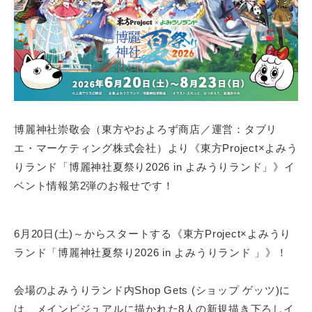
n
タ
グ
テ
ル
イ
ー
ン
プ
メ
ン
ト
。
博麗神社崇敬会（東方やおよろず商店／運営：タブリ
そ
エ・マーケティング株式会社）より《東方Project×よみう
の
りランド「博麗神社夏祭り2026 in よみうりランド」》イ
コ
ベント情報第2弾のお報せです！
ン
テ
ン
6月20日(土)～からスタートする《東方Project×よみうり
ツ
ランド「博麗神社夏祭り2026 in よみうりランド 」》！
価
値
会場のよみうりランド内Shop Gets (ショップ ゲッツ)に
の
は、メインビジュアルに描かれた8人の新規描き下ろしイ