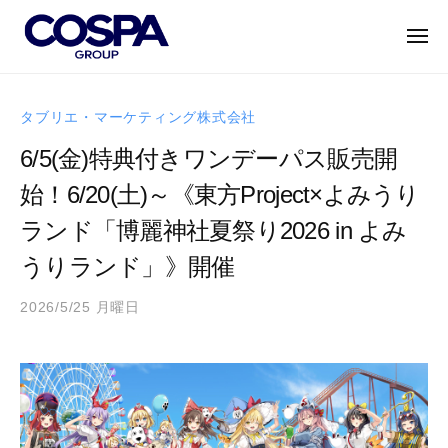
C
ー
コ
O
ン
メ
S
ニ
テ
ュ
P
C
ー
世
ン
A
O
界
タブリエ・マーケティング株式会社
G
ツ
に
S
R
へ
6/5(金)特典付きワンデーパス販売開
誇
P
O
ス
れ
始！6/20(土)～《東方Project×よみうり
A
U
キ
る
P
G
ランド「博麗神社夏祭り2026 in よみ
ッ
キ
｜
R
プ
ャ
うりランド」》開催
コ
O
ラ
ス
U
ク
2026/5/25 月曜日
b
パ
P
タ
y
グ
a
ー
｜
ル
d
・
ー
コ
m
エ
プ
ス
i
ン
パ