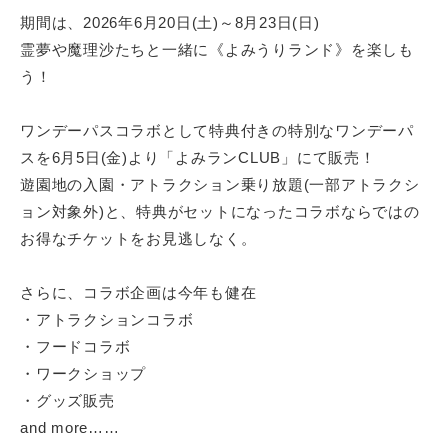
最
期間は、2026年6月20日(土)～8月23日(日)
大
霊夢や魔理沙たちと一緒に《よみうりランド》を楽しも
化
う！
が
、
ワンデーパスコラボとして特典付きの特別なワンデーパ
私
スを6月5日(金)より「よみランCLUB」にて販売！
た
遊園地の入園・アトラクション乗り放題(一部アトラクシ
ち
の
ョン対象外)と、特典がセットになったコラボならではの
事
お得なチケットをお見逃しなく。
業
テ
さらに、コラボ企画は今年も健在
ー
・アトラクションコラボ
マ
・フードコラボ
で
・ワークショップ
す
・グッズ販売
。
and more……