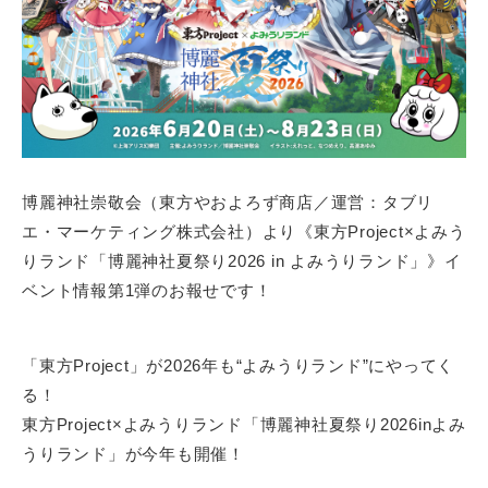
n
タ
グ
テ
ル
イ
ー
ン
プ
メ
ン
ト
。
博麗神社崇敬会（東方やおよろず商店／運営：タブリ
そ
エ・マーケティング株式会社）より《東方Project×よみう
の
りランド「博麗神社夏祭り2026 in よみうりランド」》イ
コ
ベント情報第1弾のお報せです！
ン
テ
ン
「東方Project」が2026年も“よみうりランド”にやってく
ツ
る！
価
東方Project×よみうりランド「博麗神社夏祭り2026inよみ
値
うりランド」が今年も開催！
の